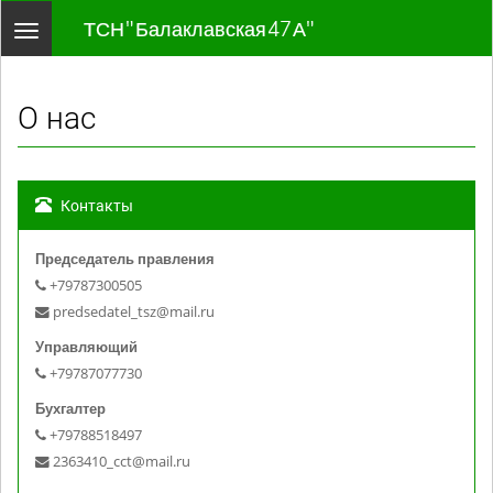
ТСН " Балаклавская 47 А"
Toggle
navigation
О нас
Контакты
Председатель правления
+79787300505
predsedatel_tsz@mail.ru
Управляющий
+79787077730
Бухгалтер
+79788518497
2363410_cct@mail.ru